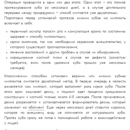
Операция проводится в один или два этапа. Один этап – это полное
протезирование зуба за несколько дней, а в случае длительного
перерыва между процедурами – способ считается уже двухэтапным.
Подготовка перед установкой протезов нижних зубов на импланты
включает в себя:
первичный осмотр полости рта и консультация врача по состоянию
здоровья и способу имплантации,
сдача анализов, так как необходимо серьезное вмешательство, у
которого существуют противопоказания,
лечение воспалений и других проблем в случае их обнаружения,
наращивание костной ткани в случае ее дефекта (зачастую
требуется, если после удаления зуба прошло уже несколько
месяцев).
Классическим способом установки верхних или нижних зубных
имплантов считается двухэтапный метод. В первую очередь в челюсть
вживляется сам имплант, который выполняет роль корня зуба. После
этого врач зашивает десну, и пациент ждет процесса сращивания
конструкции с костной тканью около 4-5 месяцев. После приживления,
десна разрезается и устанавливается формирователь десны, который
заменяют на
абатмент
. Еще через несколько дней ставится коронка,
которая по внешнему виду не отличается от натурального зуба.
Протез зуба сразу же готов к полноценной работе и взаимодействию
с пищей.