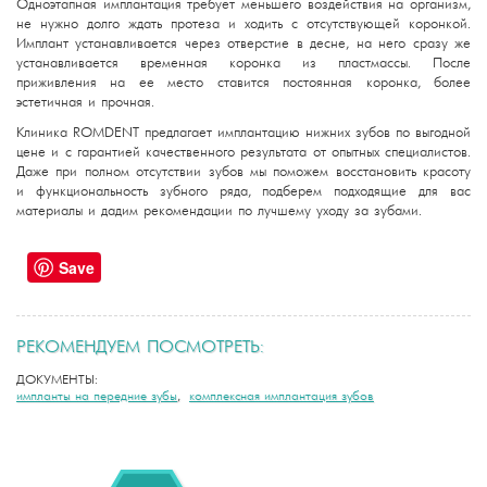
Одноэтапная имплантация требует меньшего воздействия на организм,
не нужно долго ждать протеза и ходить с отсутствующей коронкой.
Имплант устанавливается через отверстие в десне, на него сразу же
устанавливается временная коронка из пластмассы. После
приживления на ее место ставится постоянная коронка, более
эстетичная и прочная.
Клиника ROMDENT предлагает имплантацию нижних зубов по выгодной
цене и с гарантией качественного результата от опытных специалистов.
Даже при полном отсутствии зубов мы поможем восстановить красоту
и функциональность зубного ряда, подберем подходящие для вас
материалы и дадим рекомендации по лучшему уходу за зубами.
Save
РЕКОМЕНДУЕМ ПОСМОТРЕТЬ:
ДОКУМЕНТЫ:
импланты на передние зубы
,
комплексная имплантация зубов