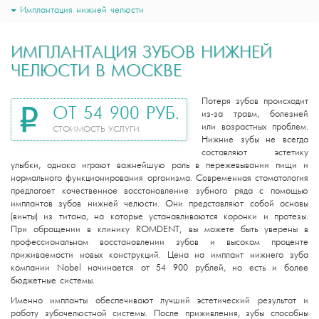
Имплантация нижней челюсти
ИМПЛАНТАЦИЯ ЗУБОВ НИЖНЕЙ
ЧЕЛЮСТИ В МОСКВЕ
Потеря зубов происходит
ОТ 54 900 РУБ.
из-за травм, болезней
или возрастных проблем.
СТОИМОСТЬ УСЛУГИ
Нижние зубы не всегда
составляют эстетику
улыбки, однако играют важнейшую роль в пережевывании пищи и
нормального функционирования организма. Современная стоматология
предлагает качественное восстановление зубного ряда с помощью
имплантов зубов нижней челюсти. Они представляют собой основы
(винты) из титана, на которые устанавливаются коронки и протезы.
При обращении в клинику ROMDENT, вы можете быть уверены в
профессиональном восстановлении зубов и высоком проценте
приживаемости новых конструкций. Цена на имплант нижнего зуба
компании Nobel начинается от 54 900 рублей, но есть и более
бюджетные системы.
Именно импланты обеспечивают лучший эстетический результат и
работу зубочелюстной системы. После приживления, зубы способны