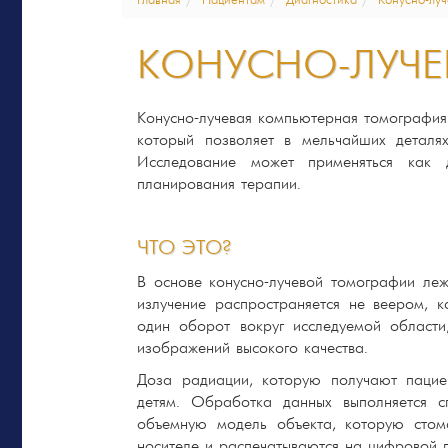
Главная
Пациентам
Диагностика
Конусно-луч
КОНУСНО-ЛУЧЕ
Конусно-лучевая компьютерная томография
который позволяет в мельчайших деталях
Исследование может применяться как 
планирования терапии.
ЧТО ЭТО?
В основе конусно-лучевой томографии леж
излучение распространяется не веером, 
один оборот вокруг исследуемой области
изображений высокого качества.
Доза радиации, которую получают пацие
детям. Обработка данных выполняется 
объемную модель объекта, которую стом
носителе и распечатываются на цифровой п