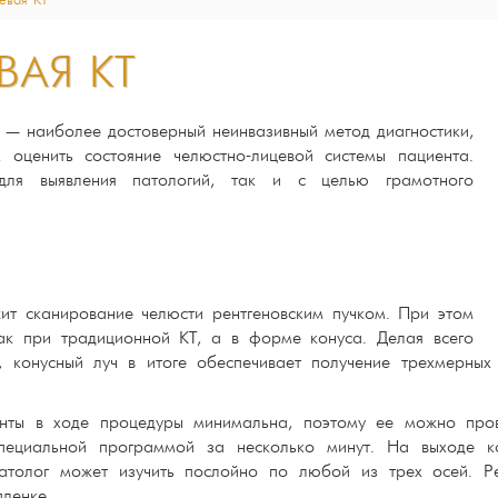
евая КТ
ВАЯ КТ
 — наиболее достоверный неинвазивный метод диагностики,
 оценить состояние челюстно-лицевой системы пациента.
для выявления патологий, так и с целью грамотного
ит сканирование челюсти рентгеновским пучком. При этом
как при традиционной КТ, а в форме конуса. Делая всего
, конусный луч в итоге обеспечивает получение трехмерных
нты в ходе процедуры минимальна, поэтому ее можно про
специальной программой за несколько минут. На выходе к
атолог может изучить послойно по любой из трех осей. Р
ленке.