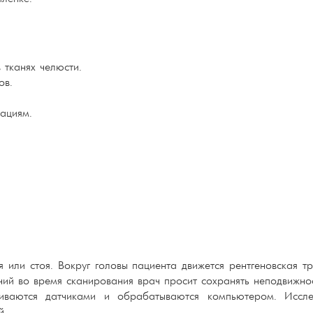
 тканях челюсти.
ов.
ациям.
 или стоя. Вокруг головы пациента движется рентгеновская т
ний во время сканирования врач просит сохранять неподвижнос
иваются датчиками и обрабатываются компьютером. Иссл
й.