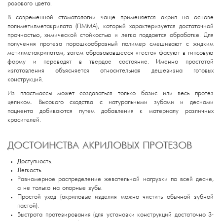
розового цвета.
В современной стоматологии чаще применяется акрил на основе
полиметилметакрилата (ПММА), который характеризуется достаточной
прочностью, химической стойкостью и легко поддается обработке. Для
получения протеза порошкообразный полимер смешивают с жидким
метилметакрилатом, затем образовавшееся «тесто» фасуют в гипсовую
форму и переводят в твердое состояние. Именно простотой
изготовления объясняется относительная дешевизна готовых
конструкций.
Из пластмассы может создаваться только базис или весь протез
целиком. Высокого сходства с натуральными зубами и деснами
пациента добиваются путем добавления к материалу различных
красителей.
ДОСТОИНСТВА АКРИЛОВЫХ ПРОТЕЗОВ
Доступность.
Легкость.
Равномерное распределение жевательной нагрузки по всей десне,
а не только на опорные зубы.
Простой уход (акриловые изделия можно чистить обычной зубной
пастой).
Быстрота протезирования (для установки конструкций достаточно 3-