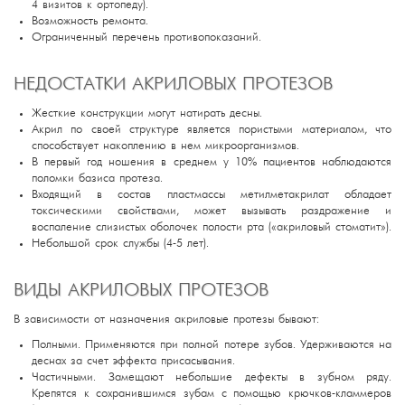
4 визитов к ортопеду).
Возможность ремонта.
Ограниченный перечень противопоказаний.
НЕДОСТАТКИ АКРИЛОВЫХ ПРОТЕЗОВ
Жесткие конструкции могут натирать десны.
Акрил по своей структуре является пористыми материалом, что
способствует накоплению в нем микроорганизмов.
В первый год ношения в среднем у 10% пациентов наблюдаются
поломки базиса протеза.
Входящий в состав пластмассы метилметакрилат обладает
токсическими свойствами, может вызывать раздражение и
воспаление слизистых оболочек полости рта («акриловый стоматит»).
Небольшой срок службы (4-5 лет).
ВИДЫ АКРИЛОВЫХ ПРОТЕЗОВ
В зависимости от назначения акриловые протезы бывают:
Полными. Применяются при полной потере зубов. Удерживаются на
деснах за счет эффекта присасывания.
Частичными. Замещают небольшие дефекты в зубном ряду.
Крепятся к сохранившимся зубам с помощью крючков-кламмеров