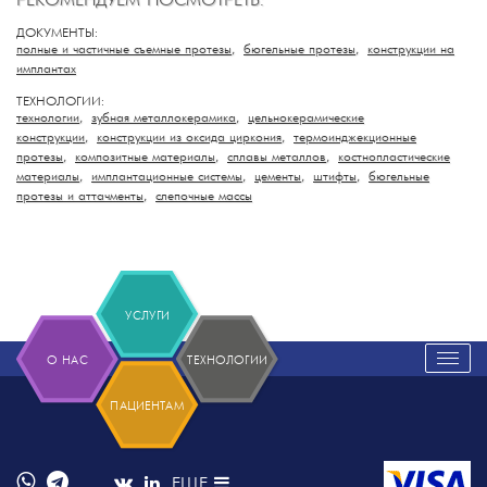
РЕКОМЕНДУЕМ ПОСМОТРЕТЬ:
ДОКУМЕНТЫ:
полные и частичные съемные протезы
,
бюгельные протезы
,
конструкции на
имплантах
ТЕХНОЛОГИИ:
технологии
,
зубная металлокерамика
,
цельнокерамические
конструкции
,
конструкции из оксида циркония
,
термоинджекционные
протезы
,
композитные материалы
,
сплавы металлов
,
костнопластические
материалы
,
имплантационные системы
,
цементы
,
штифты
,
бюгельные
протезы и аттачменты
,
слепочные массы
УСЛУГИ
О НАС
ТЕХНОЛОГИИ
Пока
нави
ПАЦИЕНТАМ
ЕЩЕ