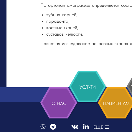
По ортопантомограмме определяется состо
зубных корней,
пародонта,
костных тканей,
суставов челюсти.
Назначая исследование на разных этапах л
УСЛУГИ
О НАС
ПАЦИЕНТАМ
ЕЩЕ