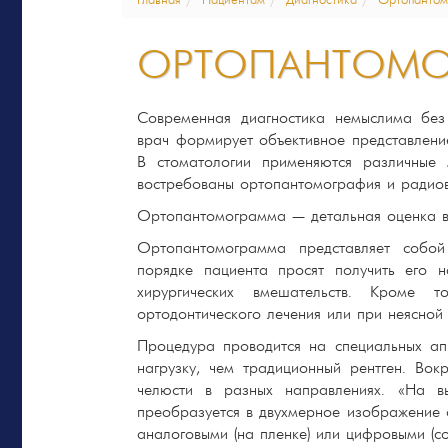
Главная
Пациентам
Диагностика
Ортопантом
ОРТОПАНТОМО
Современная диагностика немыслима без
врач формирует объективное представлени
В стоматологии применяются различные 
востребованы ортопантомография и радио
Ортопантомограмма — детальная оценка в
Ортопантомограмма представляет собо
порядке пациента просят получить его 
хирургических вмешательств. Кроме т
ортодонтического лечения или при неясной
Процедура проводится на специальных а
нагрузку, чем традиционный рентген. Вок
челюсти в разных направлениях. «На вы
преобразуется в двухмерное изображение с
аналоговыми (на пленке) или цифровыми (с