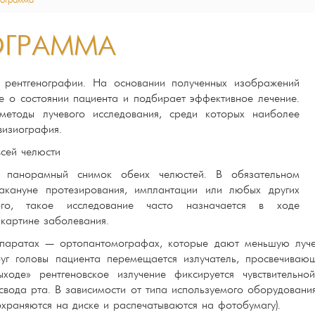
ограмма
ГРАММА
 рентгенографии. На основании полученных изображений
е о состоянии пациента и подбирает эффективное лечение.
методы лучевого исследования, среди которых наиболее
визиография.
сей челюсти
й панорамный снимок обеих челюстей. В обязательном
накануне протезирования, имплантации или любых других
ого, такое исследование часто назначается в ходе
 картине заболевания.
ппаратах — ортопантомографах, которые дают меньшую луч
руг головы пациента перемещается излучатель, просвечиваю
ходе» рентгеновское излучение фиксируется чувствительно
вода рта. В зависимости от типа используемого оборудования
охраняются на диске и распечатываются на фотобумагу).