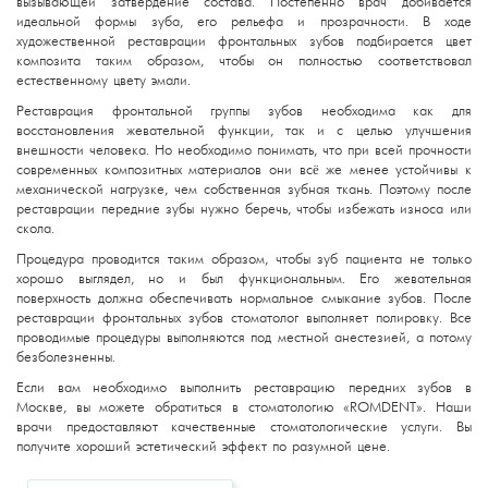
вызывающей затвердение состава. Постепенно врач добивается
идеальной формы зуба, его рельефа и прозрачности. В ходе
художественной реставрации фронтальных зубов подбирается цвет
композита таким образом, чтобы он полностью соответствовал
естественному цвету эмали.
Реставрация фронтальной группы зубов необходима как для
восстановления жевательной функции, так и с целью улучшения
внешности человека. Но необходимо понимать, что при всей прочности
современных композитных материалов они всё же менее устойчивы к
механической нагрузке, чем собственная зубная ткань. Поэтому после
реставрации передние зубы нужно беречь, чтобы избежать износа или
скола.
Процедура проводится таким образом, чтобы зуб пациента не только
хорошо выглядел, но и был функциональным. Его жевательная
поверхность должна обеспечивать нормальное смыкание зубов. После
реставрации фронтальных зубов стоматолог выполняет полировку. Все
проводимые процедуры выполняются под местной анестезией, а потому
безболезненны.
Если вам необходимо выполнить реставрацию передних зубов в
Москве, вы можете обратиться в стоматологию «ROMDENT». Наши
врачи предоставляют качественные стоматологические услуги. Вы
получите хороший эстетический эффект по разумной цене.