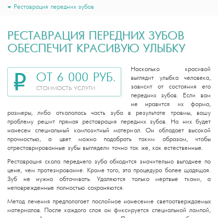
Реставрация передних зубов
РЕСТАВРАЦИЯ ПЕРЕДНИХ ЗУБОВ
ОБЕСПЕЧИТ КРАСИВУЮ УЛЫБКУ
Насколько красивой
ОТ 6 000 РУБ.
выглядит улыбка человека,
зависит от состояния его
СТОИМОСТЬ УСЛУГИ
передних зубов. Если вам
не нравится их форма,
размеры, либо откололась часть зуба в результате травмы, вашу
проблему решит прямая реставрация передних зубов. На них будет
нанесен специальный композитный материал. Он обладает высокой
прочностью, а цвет можно подобрать таким образом, чтобы
отреставрированные зубы выглядели точно так же, как естественные.
Реставрация скола переднего зуба обходится значительно выгоднее по
цене, чем протезирование. Кроме того, эта процедура более щадящая.
Зуб не нужно обтачивать. Удаляются только мертвые ткани, а
неповрежденные полностью сохраняются.
Метод лечения предполагает послойное нанесение светоотверждаемых
материалов. После каждого слоя он фиксируется специальной лампой,