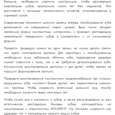
большие, необходимо упрочить конструкцию, чтобы реставрация
жевательных зубов прослужила много лет без недочетов. Это
достигается с помощью металлических штифтов, устанавливаемых в
корневой канал.
Современные технологии шагнули далеко вперед: пломбирование зуба
выполняется на совершенно новом уровне. Врач точно придает
желаемую форму композитным материалам и проводит реставрацию
жевательной поверхности зубов в соответствии с их изначальной
формой.
Провести процедуру можно за один прием, не нужно делать слепки
или ждать изготовления протеза. Для подготовки к пломбированию
необходима лишь небольшая обточка зуба, повреждение здоровых
тканей стремится к нулю, как и не требуется депульпирования зуба.
Композитное восстановление доступно и для детей, чтобы протез не
нарушил формирование прикуса.
Проводить восстановление композитами нецелесообразно при сильном
разрушении зуба: композит более хрупок, чем керамические коронки
или протезы. Чтобы сохранить эстетичный внешний вид, пломбу
необходимо заменить через несколько лет.
Чтобы узнать все о состоянии и зубов, а также рекомендована ли вам
эстетическая реставрация боковых зубов, записывайтесь на
консультацию к специалистам ROMDENT. Мы поможем сохранить как
здоровье, так и натуральную красоту ваших зубов.