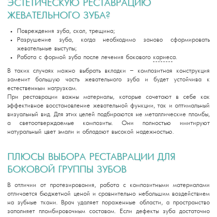
ЭСТЕТИЧЕСКУЮ РЕСТАВРАЦИЮ
ЖЕВАТЕЛЬНОГО ЗУБА?
Повреждения зуба, скол, трещина;
Разрушение зуба, когда необходимо заново сформировать
жевательные выступы;
Работа с формой зуба после лечения бокового
кариес
а.
В таких случаях можно выбрать вкладки – композитная конструкция
заменит большую часть жевательного зуба и будет устойчива к
естественным нагрузкам.
При реставрации важны материалы, которые сочетают в себе как
эффективное восстановление жевательной функции, так и оптимальный
визуальный вид. Для этих целей подбираются не металлические пломбы,
а светоотверждаемые композиты. Они полностью имитируют
натуральный цвет эмали и обладают высокой надежностью.
ПЛЮСЫ ВЫБОРА РЕСТАВРАЦИИ ДЛЯ
БОКОВОЙ ГРУППЫ ЗУБОВ
В отличии от протезирования, работа с композитными материалами
отличается бюджетной ценой и сравнительно небольшим воздействием
на зубные ткани. Врач удаляет пораженные области, а пространство
заполняет пломбировочным составом. Если дефекты зуба достаточно