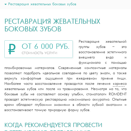
Реставрация жевательных боковых зубов
РЕСТАВРАЦИЯ ЖЕВАТЕЛЬНЫХ
БОКОВЫХ ЗУБОВ
Реставрация жевательной
ОТ 6 000 РУБ.
группы зубов – это
восстановление эстетичного
СТОИМОСТЬ УСЛУГИ
внешнего вида и
функционала с помощью
пломбировочных материалов. Современные композитные материалы
позволяют подобрать идеальное совпадение по цвету эмали, а также
вернуть комфортные ощущения при ежедневном приеме пищи.
Наиболее часто восстановление проводится после лечения
кариес
а
жевательных зубов или после их травмирования. Несмотря на то, что
боковые зубы не составляют основу улыбки, стоматологи ROMDENT
проводят эстетическую реставрацию максимально аккуратно. Опытные
врачи обладают глубокими знаниями в области зубной анатомии и
восстанавливают точную природную форму зубов.
КОГДА РЕКОМЕНДУЕТСЯ ПРОВЕСТИ