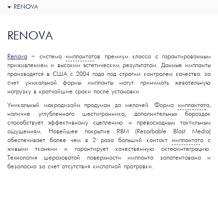
RENOVA
RENOVA
Renova
– система
имплантат
ов премиум класса с гарантированным
приживлением и высоким эстетическим результатом. Данные импланты
производятся в США с 2004 года под строгим контролем качества: за
счет уникальной формы импланты могут принимать жевательную
нагрузку в кратчайшие сроки после установки.
Уникальный макродизайн продуман до мелочей. Форма
имплантат
а,
наличие углубленного шестигранника, дополнительных бороздок
способствует эффективному сцеплению и превосходным тактильным
ощущениям. Новейшее покрытие RBM (Resorbable Blast Media)
обеспечивает более чем в 2 раза больший контакт
имплантат
а с
живыми тканями и гарантирует качественную остеоинтеграцию.
Технология шероховатой поверхности импланта запатентована и
безопасна за счет отсутствия кислотной протравки.